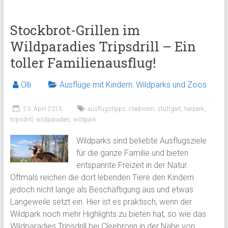
Stockbrot-Grillen im
Wildparadies Tripsdrill – Ein
toller Familienausflug!
Olli
Ausflüge mit Kindern
,
Wildparks und Zoos
23. April 2015
ausflugstipps
,
cleebronn
,
stuttgart
,
tierpark
,
tripsdrill
,
wildparadies
,
wildpark
Wildparks sind beliebte Ausflugsziele
für die ganze Familie und bieten
entspannte Freizeit in der Natur.
Oftmals reichen die dort lebenden Tiere den Kindern
jedoch nicht lange als Beschäftigung aus und etwas
Langeweile setzt ein. Hier ist es praktisch, wenn der
Wildpark noch mehr Highlights zu bieten hat, so wie das
Wildparadies Tripsdrill bei Cleebronn in der Nähe von