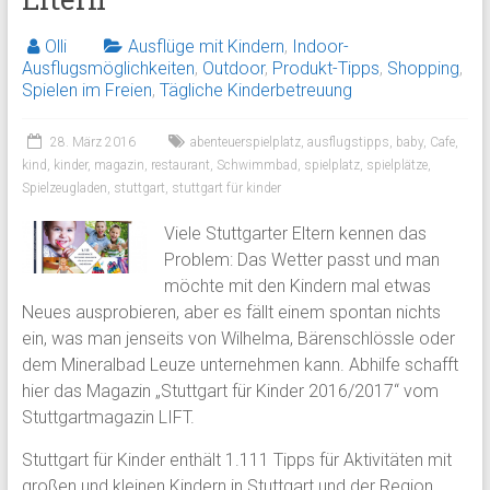
Olli
Ausflüge mit Kindern
,
Indoor-
Ausflugsmöglichkeiten
,
Outdoor
,
Produkt-Tipps
,
Shopping
,
Spielen im Freien
,
Tägliche Kinderbetreuung
28. März 2016
abenteuerspielplatz
,
ausflugstipps
,
baby
,
Cafe
,
kind
,
kinder
,
magazin
,
restaurant
,
Schwimmbad
,
spielplatz
,
spielplätze
,
Spielzeugladen
,
stuttgart
,
stuttgart für kinder
Viele Stuttgarter Eltern kennen das
Problem: Das Wetter passt und man
möchte mit den Kindern mal etwas
Neues ausprobieren, aber es fällt einem spontan nichts
ein, was man jenseits von Wilhelma, Bärenschlössle oder
dem Mineralbad Leuze unternehmen kann. Abhilfe schafft
hier das Magazin „Stuttgart für Kinder 2016/2017“ vom
Stuttgartmagazin LIFT.
Stuttgart für Kinder enthält 1.111 Tipps für Aktivitäten mit
großen und kleinen Kindern in Stuttgart und der Region