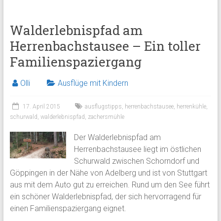
Walderlebnispfad am
Herrenbachstausee – Ein toller
Familienspaziergang
Olli
Ausflüge mit Kindern
17. April 2015
ausflugstipps
,
herrenbachstausee
,
herrenkühle
,
schurwald
,
walderlebnispfad
,
zachersmühle
Der Walderlebnispfad am
Herrenbachstausee liegt im östlichen
Schurwald zwischen Schorndorf und
Göppingen in der Nähe von Adelberg und ist von Stuttgart
aus mit dem Auto gut zu erreichen. Rund um den See führt
ein schöner Walderlebnispfad, der sich hervorragend für
einen Familienspaziergang eignet.