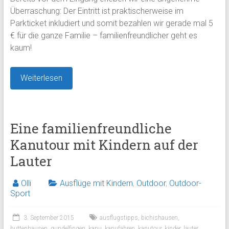
Überraschung: Der Eintritt ist praktischerweise im
Parkticket inkludiert und somit bezahlen wir gerade mal 5
€ für die ganze Familie – familienfreundlicher geht es
kaum!
Weiterlesen
Eine familienfreundliche
Kanutour mit Kindern auf der
Lauter
Olli
Ausflüge mit Kindern
,
Outdoor
,
Outdoor-
Sport
3. September 2015
ausflugstipps
,
bichishausen
,
buttenhausen
,
gundelfingen
,
kanu
,
kanufahren
,
kanutour
,
kinder
,
lauter
,