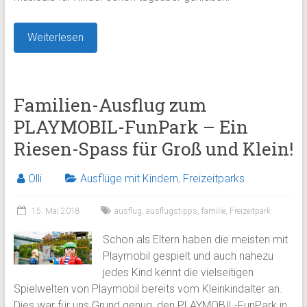
Weiterlesen
Familien-Ausflug zum
PLAYMOBIL-FunPark – Ein
Riesen-Spass für Groß und Klein!
Olli
Ausflüge mit Kindern
,
Freizeitparks
15. Mai 2018
ausflug
,
ausflugstipps
,
familie
,
Freizeitpark
Schon als Eltern haben die meisten mit
Playmobil gespielt und auch nahezu
jedes Kind kennt die vielseitigen
Spielwelten von Playmobil bereits vom Kleinkindalter an.
Dies war für uns Grund genug, den PLAYMOBIL-FunPark in