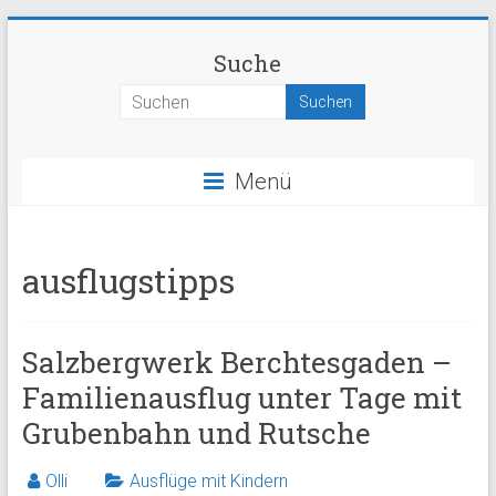
Zum
kinder-
Inhalt
Suche
springen
spielzeit.de
Wissenswertes
rund
Menü
um
die
Freizeitgestaltung
ausflugstipps
mit
Kindern
Salzbergwerk Berchtesgaden –
Familienausflug unter Tage mit
Grubenbahn und Rutsche
Olli
Ausflüge mit Kindern