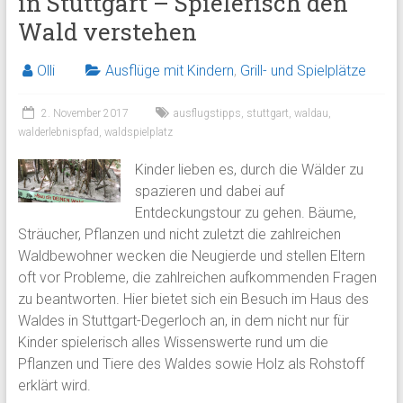
in Stuttgart – Spielerisch den
Wald verstehen
Olli
Ausflüge mit Kindern
,
Grill- und Spielplätze
2. November 2017
ausflugstipps
,
stuttgart
,
waldau
,
walderlebnispfad
,
waldspielplatz
Kinder lieben es, durch die Wälder zu
spazieren und dabei auf
Entdeckungstour zu gehen. Bäume,
Sträucher, Pflanzen und nicht zuletzt die zahlreichen
Waldbewohner wecken die Neugierde und stellen Eltern
oft vor Probleme, die zahlreichen aufkommenden Fragen
zu beantworten. Hier bietet sich ein Besuch im Haus des
Waldes in Stuttgart-Degerloch an, in dem nicht nur für
Kinder spielerisch alles Wissenswerte rund um die
Pflanzen und Tiere des Waldes sowie Holz als Rohstoff
erklärt wird.