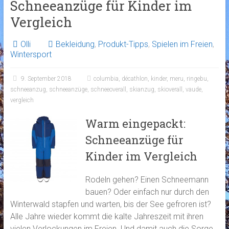
Schneeanzüge für Kinder im
Vergleich
Olli
Bekleidung
,
Produkt-Tipps
,
Spielen im Freien
,
Wintersport
9. September 2018
columbia
,
décathlon
,
kinder
,
meru
,
ringebu
,
schneeanzug
,
schneeanzüge
,
schneeoverall
,
skianzug
,
skioverall
,
vaude
,
vergleich
Warm eingepackt:
Schneeanzüge für
Kinder im Vergleich
Rodeln gehen? Einen Schneemann
bauen? Oder einfach nur durch den
Winterwald stapfen und warten, bis der See gefroren ist?
Alle Jahre wieder kommt die kalte Jahreszeit mit ihren
vielen Verlockungen im Freien. Und damit auch die Sorge