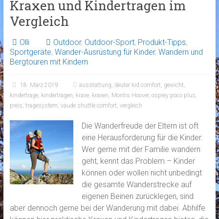
Kraxen und Kindertragen im
Vergleich
Olli
Outdoor
,
Outdoor-Sport
,
Produkt-Tipps
,
Sportgeräte
,
Wander-Ausrüstung für Kinder
,
Wandern und
Bergtouren mit Kindern
18. März 2019
ausstattung
,
deuter kid comfort
,
gewicht
,
kindertrage
,
kindertragen
,
kraxe
,
kraxen
,
Montis Hoover
,
osprey poco plus
,
preis
,
tragesystem
,
vaude shuttle comfort
,
vergleich
Die Wanderfreude der Eltern ist oft
eine Herausforderung für die Kinder.
Wer gerne mit der Familie wandern
geht, kennt das Problem – Kinder
können oder wollen nicht unbedingt
die gesamte Wanderstrecke auf
eigenen Beinen zurücklegen, sind
aber dennoch gerne bei der Wanderung mit dabei. Abhilfe