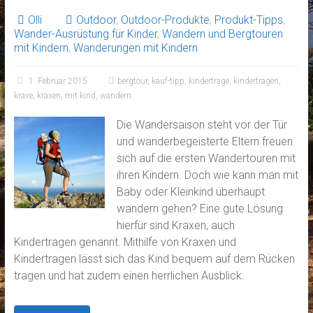
Olli
Outdoor
,
Outdoor-Produkte
,
Produkt-Tipps
,
Wander-Ausrüstung für Kinder
,
Wandern und Bergtouren
mit Kindern
,
Wanderungen mit Kindern
1. Februar 2015
bergtour
,
kauf-tipp
,
kindertrage
,
kindertragen
,
kraxe
,
kraxen
,
mit kind
,
wandern
Die Wandersaison steht vor der Tür
und wanderbegeisterte Eltern freuen
sich auf die ersten Wandertouren mit
ihren Kindern. Doch wie kann man mit
Baby oder Kleinkind überhaupt
wandern gehen? Eine gute Lösung
hierfür sind Kraxen, auch
Kindertragen genannt. Mithilfe von Kraxen und
Kindertragen lässt sich das Kind bequem auf dem Rücken
tragen und hat zudem einen herrlichen Ausblick.